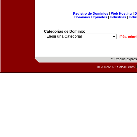
Registro de Dominios
|
Web Hosting
|
D
Dominios Expirados
|
Industrias
|
Indu
Categorías de Dominio:
[Pág. princi
** Precios expre
© 2002/2022 Solo10.com