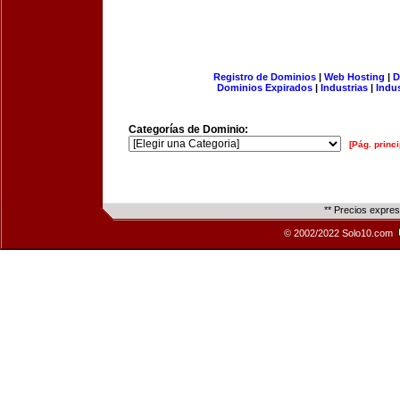
Registro de Dominios
|
Web Hosting
|
D
Dominios Expirados
|
Industrias
|
Indu
Categorías de Dominio:
[Pág. princi
** Precios expre
© 2002/2022 Solo10.com