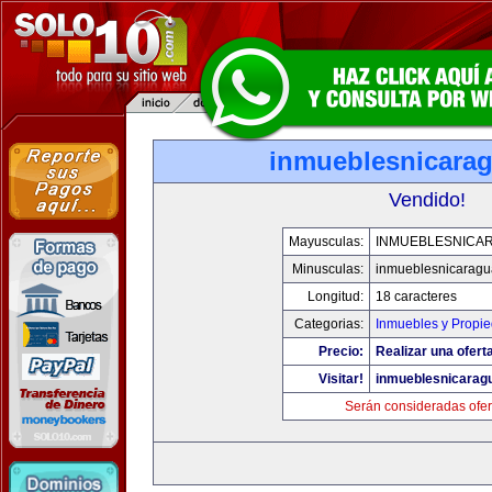
inmueblesnicara
Vendido!
Mayusculas:
INMUEBLESNICA
Minusculas:
inmueblesnicarag
Longitud:
18 caracteres
Categorias:
Inmuebles y Propi
Precio:
Realizar una ofert
Visitar!
inmueblesnicarag
Serán consideradas ofer