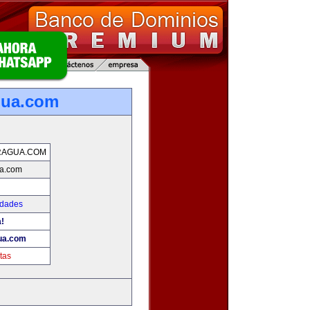
gua.com
RAGUA.COM
ua.com
edades
a!
ua.com
tas