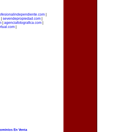
ofesionalindependiente.com
|
|
sevendepropiedad.com
|
m
|
agenciafotografica.com
|
irtual.com
|
ominios En Venta