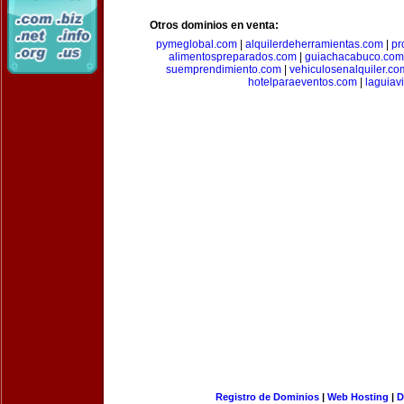
Otros dominios en venta:
pymeglobal.com
|
alquilerdeherramientas.com
|
pr
alimentospreparados.com
|
guiachacabuco.com
suemprendimiento.com
|
vehiculosenalquiler.co
hotelparaeventos.com
|
laguiav
Registro de Dominios
|
Web Hosting
|
D