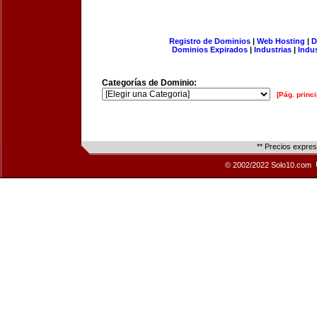
Registro de Dominios
|
Web Hosting
|
D
Dominios Expirados
|
Industrias
|
Indu
Categorías de Dominio:
[Pág. princi
** Precios expre
© 2002/2022 Solo10.com