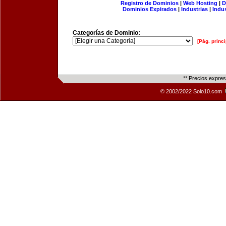
Registro de Dominios
|
Web Hosting
|
D
Dominios Expirados
|
Industrias
|
Indu
Categorías de Dominio:
[Pág. princi
** Precios expre
© 2002/2022 Solo10.com