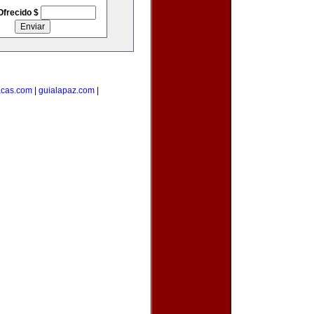
Ofrecido $
acas.com
|
guialapaz.com
|