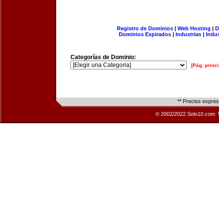
Registro de Dominios
|
Web Hosting
|
D
Dominios Expirados
|
Industrias
|
Indu
Categorías de Dominio:
[Pág. princi
** Precios expre
© 2002/2022 Solo10.com