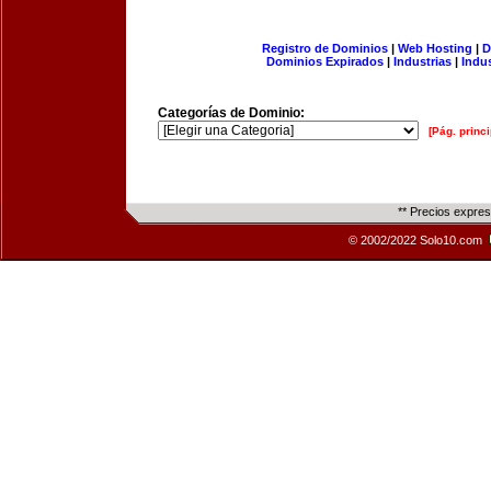
Registro de Dominios
|
Web Hosting
|
D
Dominios Expirados
|
Industrias
|
Indu
Categorías de Dominio:
[Pág. princi
** Precios expre
© 2002/2022 Solo10.com