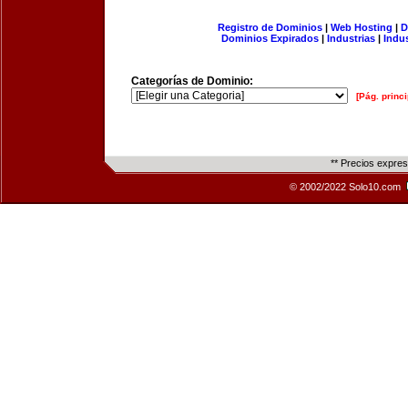
Registro de Dominios
|
Web Hosting
|
D
Dominios Expirados
|
Industrias
|
Indu
Categorías de Dominio:
[Pág. princi
** Precios expre
© 2002/2022 Solo10.com