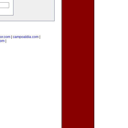
ior.com
|
campoaldia.com
|
com
|