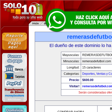
remerasdefutbo
El dueño de este dominio lo ha
Mayusculas:
REMERASDEFUTBO
Minusculas:
remerasdefutbol.com
Longitud:
15 caracteres
Categorias:
Deportes
,
Ventas y Co
Precio:
$600.00
Visitar!
remerasdefutbol.co
Serán consideradas ofer
R