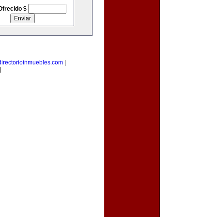
Ofrecido $
directorioinmuebles.com
|
|