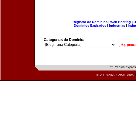
Registro de Dominios
|
Web Hosting
|
D
Dominios Expirados
|
Industrias
|
Indu
Categorías de Dominio:
[Pág. princi
** Precios expre
© 2002/2022 Solo10.com