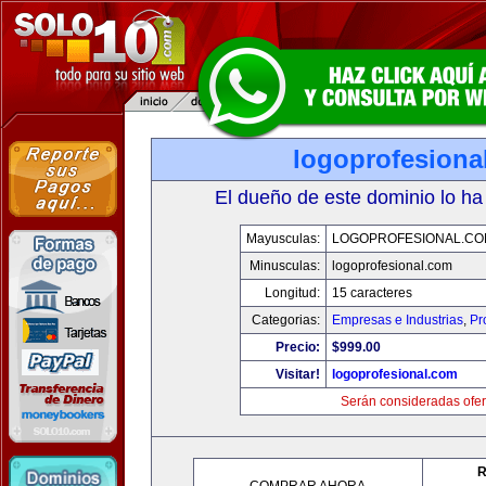
logoprofesiona
El dueño de este dominio lo ha
Mayusculas:
LOGOPROFESIONAL.CO
Minusculas:
logoprofesional.com
Longitud:
15 caracteres
Categorias:
Empresas e Industrias
,
Pr
Precio:
$999.00
Visitar!
logoprofesional.com
Serán consideradas ofer
R